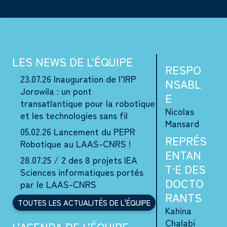
LES NEWS DE L’ÉQUIPE
RESPO
23.07.26
Inauguration de l’IRP
NSABL
Jorowila : un pont
E
transatlantique pour la robotique
Nicolas
et les technologies sans fil
Mansard
05.02.26
Lancement du PEPR
REPRÉS
Robotique au LAAS-CNRS !
ENTAN
28.07.25 /
2 des 8 projets IEA
T·E DES
Sciences informatiques portés
DOCTO
par le LAAS-CNRS
RANTS
TOUTES LES ACTUALITÉS DE L'ÉQUIPE
Kahina
Chalabi
L’AGENDA DE L’ÉQUIPE