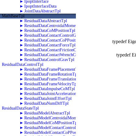
►
IpoptInterface
►
IpoptInterfaceData
►
JointDataAbstractTpl
MathBaseTpl
►
ResidualDataAbstractTpl
►
ResidualDataCentroidalMomentumTpl
►
ResidualDataCoMPositionTpl
►
ResidualDataContactControlGravTpl
►
ResidualDataContactCoPPositionTpl
typedef Eig
►
ResidualDataContactForceTpl
►
ResidualDataContactFrictionConeTpl
typedef E
►
ResidualDataContactWrenchConeTpl
►
ResidualDataControlGravTpl
ResidualDataControlTpl
►
ResidualDataFramePlacementTpl
►
ResidualDataFrameRotationTpl
►
ResidualDataFrameTranslationTpl
►
ResidualDataFrameVelocityTpl
►
ResidualDataImpulseCoMTpl
►
ResidualDataJointAccelerationTpl
►
ResidualDataJointEffortTpl
►
ResidualDataNumDiffTpl
ResidualDataStateTpl
►
ResidualModelAbstractTpl
►
ResidualModelCentroidalMomentumTpl
►
ResidualModelCoMPositionTpl
►
ResidualModelContactControlGravTpl
►
ResidualModelContactCoPPositionTpl