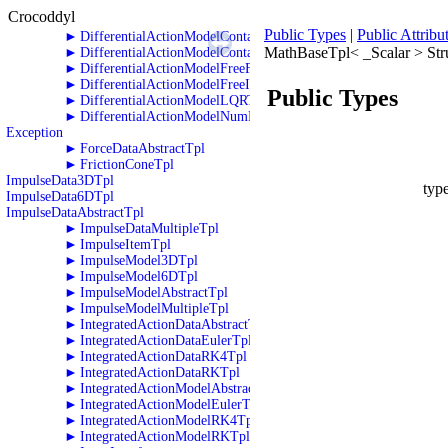
►
DifferentialActionDataNumDiffTpl
Crocoddyl
►
DifferentialActionModelAbstractTpl
Public Types
|
Public Attribu
►
DifferentialActionModelContactFwdDynamicsTpl
MathBaseTpl< _Scalar > Str
►
DifferentialActionModelContactInvDynamicsTpl
►
DifferentialActionModelFreeFwdDynamicsTpl
►
DifferentialActionModelFreeInvDynamicsTpl
Public Types
►
DifferentialActionModelLQRTpl
►
DifferentialActionModelNumDiffTpl
Exception
►
ForceDataAbstractTpl
►
FrictionConeTpl
ImpulseData3DTpl
typ
ImpulseData6DTpl
ImpulseDataAbstractTpl
►
ImpulseDataMultipleTpl
►
ImpulseItemTpl
►
ImpulseModel3DTpl
►
ImpulseModel6DTpl
►
ImpulseModelAbstractTpl
►
ImpulseModelMultipleTpl
►
IntegratedActionDataAbstractTpl
►
IntegratedActionDataEulerTpl
►
IntegratedActionDataRK4Tpl
►
IntegratedActionDataRKTpl
►
IntegratedActionModelAbstractTpl
►
IntegratedActionModelEulerTpl
►
IntegratedActionModelRK4Tpl
►
IntegratedActionModelRKTpl